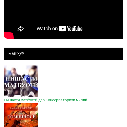
МАШҲУР
Нишасти матбуотӣ дар Консерваторияи миллӣ