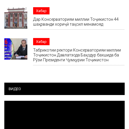
Хабар
Дар Консерваторияи миллии Тоҷикистон 44
шаҳрванди хориҷӣ таҳсил менамояд
Хабар
Табрикотии ректори Консерваторияи миллии
Тоҷикистон Давлатзода Баҳодур бахшида ба
Рӯзи Президенти Ҷумҳурии Тоҷикистон
ВИДЕО