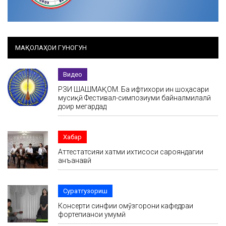
МАҚОЛАҲОИ ГУНОГУН
Видео
РӮЗИ ШАШМАҚОМ. Ба ифтихори ин шоҳасари
мусиқӣ Фестивал-симпозиуми байналмилалӣ
доир мегардад
Хабар
Аттестатсияи хатми ихтисоси сарояндагии
анъанавӣ
Суратгузориш
Консерти синфии омӯзгорони кафедраи
фортепианои умумӣ