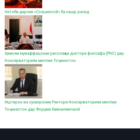
Китоби дарсии «Созшиносӣ» ба нашр расид
Ҳимояи муваффақонаи рисолаҳои доктори фалсафа (PhD) дар
Консерваторияи миллии Тоҷикистон
Иштирок ва суханронии Ректори Консерваторияи миллии
Тоҷикистон дар Форуми байналмилалӣ