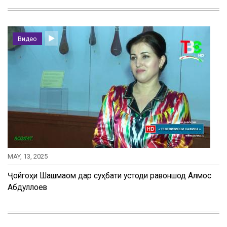
Видео
MAY, 13, 2025
Ҷойгоҳи Шашмақом дар суҳбати устоди равоншод Алмос
Абдуллоев