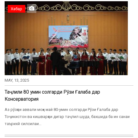
Хабар
MAY, 13, 2025
Таҷлили 80 умин солгарди Рӯзи Ғалаба дар
Консерватория
Аз рӯзҳои аввали моҳи май 80-умин солгарди Рӯзи Ғалаба дар
Тоҷикистон ва кишварҳои дигар таҷлил шуда, бахшида ба ин санаи
таърихӣ силсилаи…