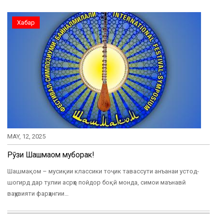
Хабар
MAY, 12, 2025
Рӯзи Шашмақом муборак!
Шашмақом – мусиқии классики тоҷик тавассути анъанаи устод-
шогирд дар тулии асрҳо пойдор боқӣ монда, симои маънавӣ
ваҳувияти фарҳангии…