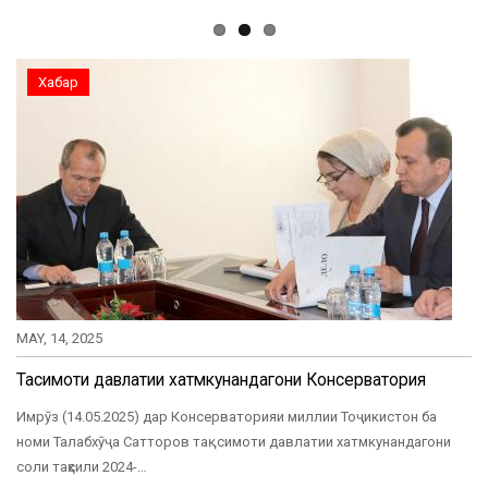
Хабар
MAY, 14, 2025
Тақсимоти давлатии хатмкунандагони Консерватория
Имрӯз (14.05.2025) дар Консерваторияи миллии Тоҷикистон ба
номи Талабхӯҷа Сатторов тақсимоти давлатии хатмкунандагони
соли таҳсили 2024-…