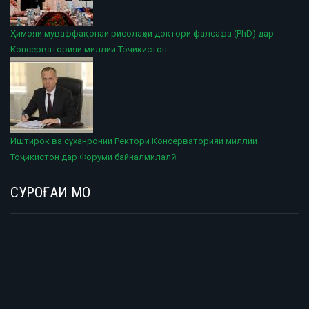
Ҳимояи муваффақонаи рисолаҳои доктори фалсафа (PhD) дар
Консерваторияи миллии Тоҷикистон
Иштирок ва суханронии Ректори Консерваторияи миллии
Тоҷикистон дар Форуми байналмилалӣ
СУРОҒАИ МО