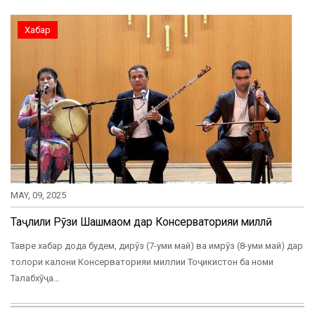
Хабар
MAY, 09, 2025
Таҷлили Рӯзи Шашмақом дар Консерваторияи миллӣ
Тавре хабар дода будем, дирӯз (7-уми май) ва имрӯз (8-уми май) дар
толори калони Консерваторияи миллии Тоҷикистон ба номи
Талабхӯҷа…