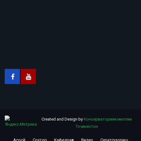
Created and Design by
Консерваторияи миллии
Тоҷикистон
Асосӣ
Сохтор
Кафедраҳо
Видео
Суратгузориш