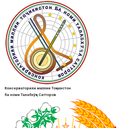
Skip
to
main
content
Консерваторияи миллии Тоҷикистон
ба номи Талабхӯҷа Сатторов