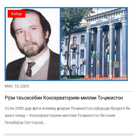
Хабар
MAY, 10, 2025
Рӯзи таъсисёбии Консерваторияи миллии Тоҷикистон
Соли 2003 дар ҳаёти илмиву ҳунарии Тоҷикистон рӯйдоди бузурге ба
амал омад – Консерваторияи миллии Тоҷикистон ба номи
Талабхӯҷа Сатторов…