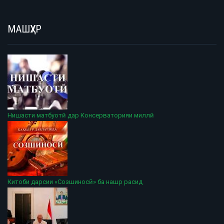
МАШҲУР
Нишасти матбуотӣ дар Консерваторияи миллӣ
Китоби дарсии «Созшиносӣ» ба нашр расид