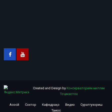
Created and Design by
Консерваторияи миллии
Тоҷикистон
Асосӣ
Сохтор
Кафедраҳо
Видео
Суратгузориш
Footer
Тамос