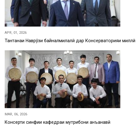
APR, 01, 2026
Тантанаи Наврӯзи байналмилалӣ дар Консерваторияи миллӣ
MAR, 06, 2026
Консерти синфии кафедраи мутрибони анъанавӣ