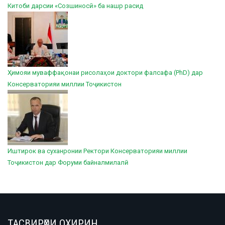
Китоби дарсии «Созшиносӣ» ба нашр расид
Ҳимояи муваффақонаи рисолаҳои доктори фалсафа (PhD) дар
Консерваторияи миллии Тоҷикистон
Иштирок ва суханронии Ректори Консерваторияи миллии
Тоҷикистон дар Форуми байналмилалӣ
ТАСВИРҲОИ ОХИРИН