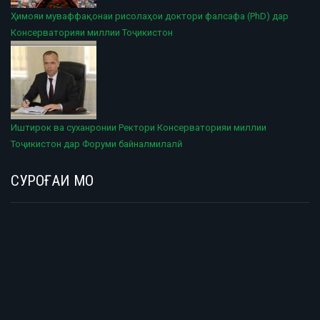
Ҳимояи муваффақонаи рисолаҳои доктори фалсафа (PhD) дар
Консерваторияи миллии Тоҷикистон
Иштирок ва суханронии Ректори Консерваторияи миллии
Тоҷикистон дар Форуми байналмилалӣ
СУРОҒАИ МО