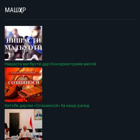
МАШҲУР
Нишасти матбуотӣ дар Консерваторияи миллӣ
Китоби дарсии «Созшиносӣ» ба нашр расид