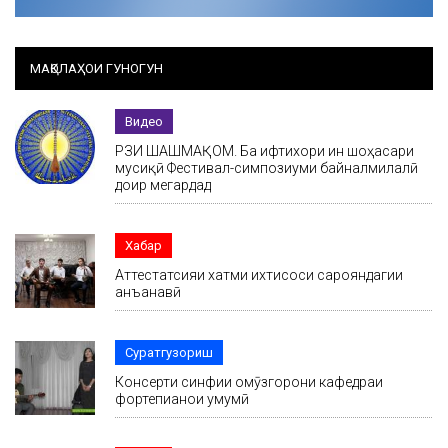
МАҚОЛАҲОИ ГУНОГУН
Видео
РӮЗИ ШАШМАҚОМ. Ба ифтихори ин шоҳасари
мусиқӣ Фестивал-симпозиуми байналмилалӣ
доир мегардад
Хабар
Аттестатсияи хатми ихтисоси сарояндагии
анъанавӣ
Суратгузориш
Консерти синфии омӯзгорони кафедраи
фортепианои умумӣ