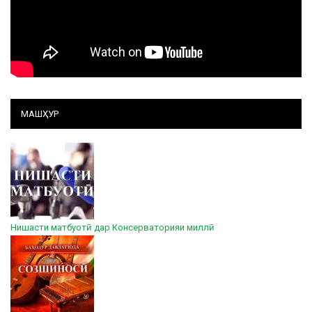
МАШҲУР
Нишасти матбуотӣ дар Консерваторияи миллӣ