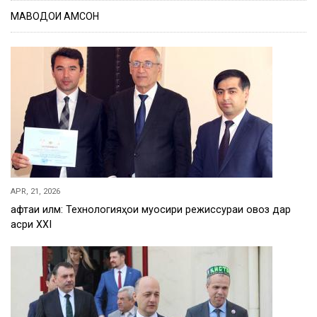
МАВОДҲОИ ҲАМСОН
APR, 21, 2026
Ҳафтаи илм: Технологияҳои муосири режиссураи овоз дар
асри XXI