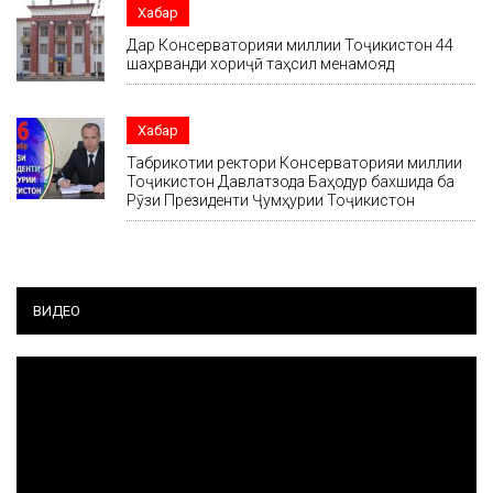
Хабар
Дар Консерваторияи миллии Тоҷикистон 44
шаҳрванди хориҷӣ таҳсил менамояд
Хабар
Табрикотии ректори Консерваторияи миллии
Тоҷикистон Давлатзода Баҳодур бахшида ба
Рӯзи Президенти Ҷумҳурии Тоҷикистон
ВИДЕО