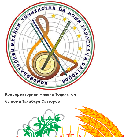
Skip
to
main
content
Консерваторияи миллии Тоҷикистон
ба номи Талабхӯҷа Сатторов