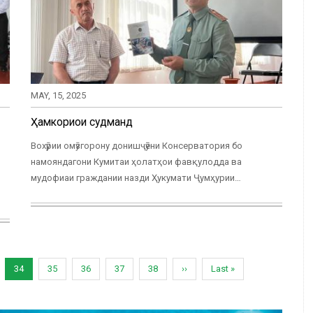
MAY, 15, 2025
Ҳамкориҳои судманд
Вохӯрии омӯзгорону донишҷӯёни Консерватория бо
намояндагони Кумитаи ҳолатҳои фавқулодда ва
мудофиаи граждании назди Ҳукумати Ҷумҳурии…
e
Current
34
Page
35
Page
36
Page
37
Page
38
Next
››
Last
Last »
page
page
page