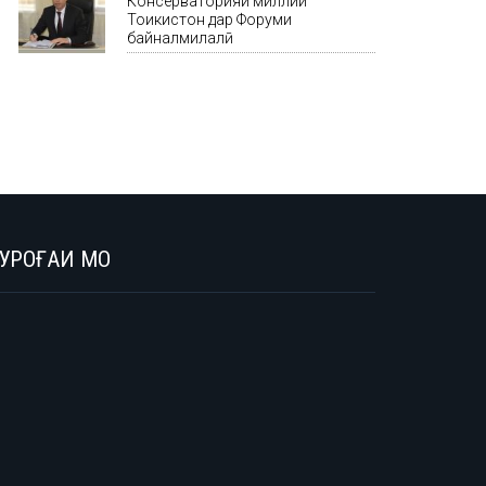
Консерваторияи миллии
Тоҷикистон дар Форуми
байналмилалӣ
УРОҒАИ МО