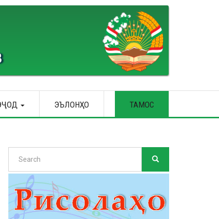
В
ЭҶОД
ЭЪЛОНҲО
ТАМОС
Search
SEARCH
Search