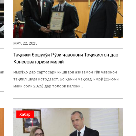
MAY, 22, 2025
Таҷлили бошукӯҳи Рӯзи ҷавонони Тоҷикистон дар
Консерваторияи миллӣ
Т
даи
Имрӯзҳо дар сартосари кишвари азизамон Рӯзи ҷавонон
таҷлил шуда истодааст. Бо ҳамин мақсад, имрӯз (22-юми
майи соли 2025) дар толори калони…
Хабар