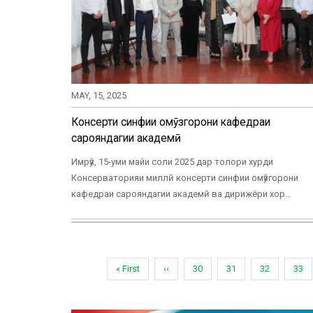
MAY, 15, 2025
Консерти синфии омӯзгорони кафедраи
сарояндагии академӣ
Имрӯз, 15-уми майи соли 2025 дар толори хурди
Консерваторияи миллӣ консерти синфии омӯзгорони
кафедраи сарояндагии академӣ ва дирижёри хор…
Pagination
First
« First
Previous
‹‹
Page
30
Page
31
Page
32
Pag
33
page
page