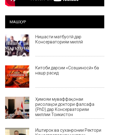
МАШҲУР
Нишасти матбуотӣ дар
Консерваторияи миллӣ
Китоби дарсии «Созшиносӣ» ба
нашр расид
Ҳимояи муваффақонаи
рисолаҳои доктори фалсафа
(PhD) дар Консерваторияи
миллии Тоҷикистон
Иштирок ва суханронии Ректори