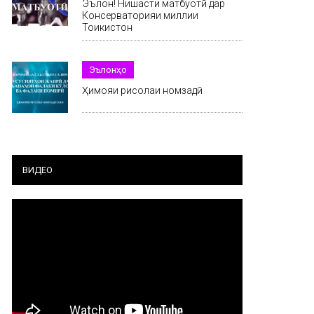
Эълон! Нишасти матбуотӣ дар
Консерваторияи миллии
Тоҷикистон
Эълонҳо
Ҳимояи рисолаи номзадӣ
ВИДЕО