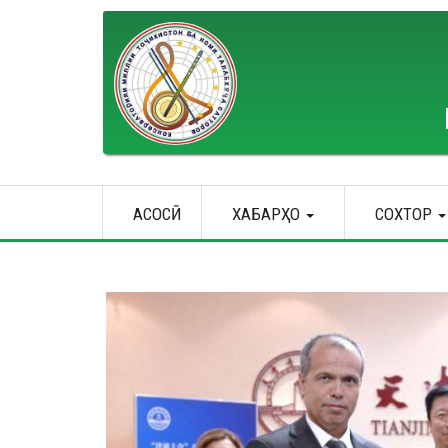
Skip
to
main
content
Main
АСОСӢ
ХАБАРҲО
СОХТОР
navigation