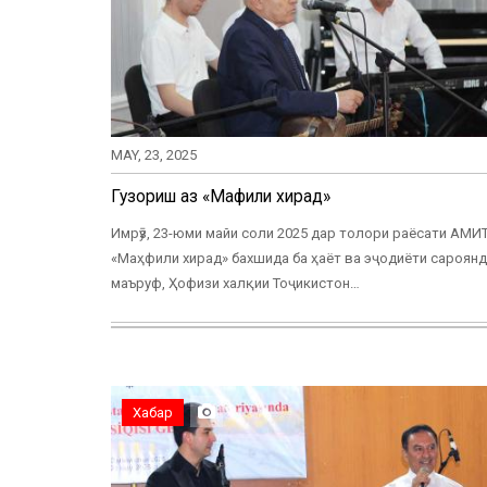
MAY, 23, 2025
Гузориш аз «Маҳфили хирад»
Имрӯз, 23-юми майи соли 2025 дар толори раёсати АМИ
«Маҳфили хирад» бахшида ба ҳаёт ва эҷодиёти сароян
маъруф, Ҳофизи халқии Тоҷикистон…
Хабар