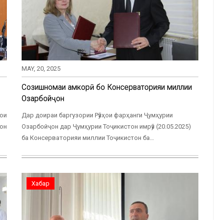
MAY, 20, 2025
Созишномаи ҳамкорӣ бо Консерваторияи миллии
Озарбойҷон
ҳои
Дар доираи баргузории Рӯзҳои фарҳанги Ҷумҳурии
тон
Озарбойҷон дар Ҷумҳурии Тоҷикистон имрӯз (20.05.2025)
ба Консерваторияи миллии Тоҷикистон ба…
Хабар