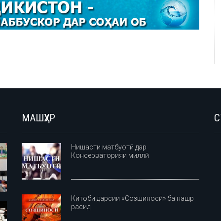
МАШҲУР
С
Нишасти матбуотӣ дар
Консерваторияи миллӣ
Китоби дарсии «Созшиносӣ» ба нашр
расид