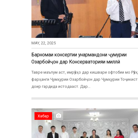
MAY, 22, 2025
Барномаи консертии ҳунармандони ҷумҳурии
Озарбойҷон дар Консерваторияи миллӣ
Тавре маълум аст, имрӯзҳо дар кишвари офтобии мо Рӯз
фарҳанги Ҷумҳурии Озарбойҷон дар Ҷумҳурии Тоҷикис
доир гардида истодааст. Дар…
Хабар