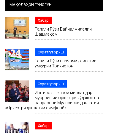
МАҚОЛАҲОИ ГУНОГУН
Хабар
Таҷлили Рӯзи Байналмилалии
Шашмақом
Суратгузориш
Таҷлили Рӯзи парчами давлатии
ҷумҳурии Тоҷикистон
Суратгузориш
Иштирок Пешвои миллат дар
муаррифии оркестри кӯдакон ва
наврасони Муассисаи давлатии
«Оркестри давлатии симфонӣ»
Хабар